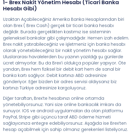
1- Brex Nakit Yönetim Hesabı (ticari Banka
Hesabı Gibi)
Uzaktan Açabileceğiniz Amerika Banka Hesaplarından biri
olan Brex ( Brex Cash) gerçek bir ticari banka hesabı
değildir. Burada gerçeklikten kastımız ise sisteminin
geleneksel bankalar gibi çalışmadığıdır. Hemen izah edelim.
Brex nakit yatırabileceğiniz ve işletmeniz için banka hesabı
olarak yönetebileceğiniz bir nakit yönetim hesabı sağlar.
Uluslararası havalelerden bu yazının yazıldığı şu günlerde
ücret almıyorlar. Bu da Brex’i oldukça popüler yapıyor. Öte
yandan, Brex hem fiziksel bir debit kart hem de sanal bir
banka kartı sağlıyor. Debit kartınızı ABD adresinize
gönderiyor. Eğer bizden bir adres servisi aldıysanız biz
kartınızı Türkiye adresinize kargoluyoruz.
Diğer taraftan, Brex’te hesabınızı online ortamda
yönetebiliyorsunuz. Yani size online bankacılık imkanı da
sunuyor. IOS ve android uygulamaları da olan platformu
PayPal, Stripe gibi üçüncü taraf ABD ödeme hizmeti
sağlayıcınıza entegre edebiliyorsunuz. Aşağıda ise Brex’ten
hesap açabilmek için sahip olmanız gerekenleri listeliyoruz.