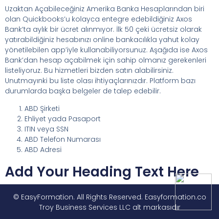
Uzaktan Açabileceğiniz Amerika Banka Hesaplarından biri
olan Quickbooks’u kolayca entegre edebildiğiniz Axos
Bank’ta aylık bir ücret alınmıyor. İlk 50 çeki ücretsiz olarak
yatırabildiğiniz hesabınızı online bankacılıkla yahut kolay
yönetilebilen app’iyle kullanabiliyorsunuz. Aşağıda ise Axos
Bank’dan hesap açabilmek için sahip olmanız gerekenleri
listeliyoruz. Bu hizmetleri bizden satın alabilirsiniz.
Unutmayınki bu liste olası ihtiyaçlarınızdır. Platform bazı
durumlarda başka belgeler de talep edebilir.
ABD Şirketi
Ehliyet yada Pasaport
ITIN veya SSN
ABD Telefon Numarası
ABD Adresi
Add Your Heading Text Here
© EasyFormation. All Rights Reserved. Easyformation.co
Troy Business Services LLC alt markasıdır