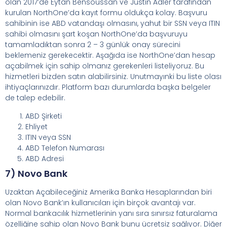
olan 2017’de Eytan Bensoussan ve Justin Adler tarafından
kurulan NorthOne’da kayıt formu oldukça kolay. Başvuru
sahibinin ise ABD vatandaşı olmasını, yahut bir SSN veya ITIN
sahibi olmasını şart koşan NorthOne’da başvuruyu
tamamladıktan sonra 2 – 3 günlük onay sürecini
beklemeniz gerekecektir. Aşağıda ise NorthOne’dan hesap
açabilmek için sahip olmanız gerekenleri listeliyoruz. Bu
hizmetleri bizden satın alabilirsiniz. Unutmayınki bu liste olası
ihtiyaçlarınızdır. Platform bazı durumlarda başka belgeler
de talep edebilir.
ABD Şirketi
Ehliyet
ITIN veya SSN
ABD Telefon Numarası
ABD Adresi
7) Novo Bank
Uzaktan Açabileceğiniz Amerika Banka Hesaplarından biri
olan Novo Bank’ın kullanıcıları için birçok avantajı var.
Normal bankacılık hizmetlerinin yanı sıra sınırsız faturalama
özelliğine sahip olan Novo Bank bunu ücretsiz sağlıyor. Diğer