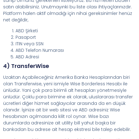
sahip olmanız gerekenleri listeliyoruz. Bu hizmetleri bizden
satın alabilirsiniz. Unutmayınki bu liste olası ihtiyaçlarınızdır.
Platform halen aktif olmadığı için nihai gereksinimler henüz
net değildir,
ABD Şirketi
Pasaport
ITIN veya SSN
ABD Telefon Numarası
ABD Adresi
4) TransferWise
Uzaktan Açabileceğiniz Amerika Banka Hesaplarından biri
olan Transferwise, yeni ismiyle Wise Borderless Hesabı ile
ünlüdür. Yani çok para birimli alt hesapları yönetmesiyle
ünlüdür. Çoklu para birimine ek olarak, uluslararası transfer
ücretleri diğer hizmet sağlayıcılar arasında da en düşük
olanıdır. İşinize ait bir web sitesi ve ABD adresiniz Wise
hesabınızın açılmasında kilit rol oynar. Wise bazı
durumlarda adresinize ait utility bill yahut başka bir
bankadan bu adrese ait hesap ekstresi bile talep edebilir.